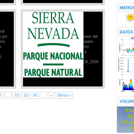
Campaña de Seguridad PNSN:
05/02/2026
ral
Desde el Refugio Poqueira,
a por
actualizamos la ficha de condiciones del
rra
05 de febrero de 2026, de la campaña
a
«Sierra Nevada para vivirla seguro»
realizada por el Parque Nacional y
6
Natural de Sierra Nevada.
FICHA_DE_SEGURIDAD_05_FEB_2026
Leer Más »
5
...
10
20
30
...
»
Última »