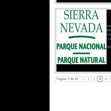
Ficha Aviso General
Desde el Refugio Poqueira,
compartimos la ficha de aviso gene
del 06 de febrero de 2026, realizad
el Parque Nacional y Natural de Sie
Nevada sobre el refugio vivac de L
Carihuela.
FICHA_CARIHUELA_06_FEB_202
Leer Más »
Página 3 de 93
«
1
2
3
4