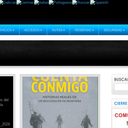
RVICIOS
»
ACCESOS
»
RUTAS
»
RESERVAS
»
SEGURIDAD
»
Cuenta Conmigo, la cara más humana
del GREIM
Antonio Casado, uno de nuestros
es del
«Ángeles de la Guarda Verdes, los
ña
GREIM», acaba de presentar este libro
»
altamente recomendable que transmite
esos valores que siempre nos deberían
acompañar a todos. Antonio da
_2026
testimonio de su trabajo y dedicación a