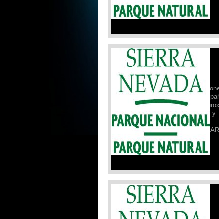
Leer Más »
Campaña de Seguridad PNSN:
19/03/2026
Desde el Refugio Poqueira,
actualizamos la ficha de condicion
19 de marzo de 2026, de la campa
«Sierra Nevada para vivirla seguro
realizada por el Parque Nacional y
Natural de Sierra Nevada.
FICHA_DE_SEGURIDAD_19_MAR
Leer Más »
Campaña de Seguridad PNSN:
05/03/2026
Desde el Refugio Poqueira,