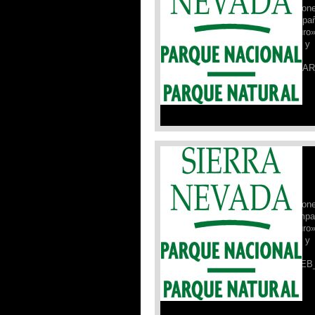
actualizamos la ficha de condicion
05 de marzo de 2026, de la campa
«Sierra Nevada para vivirla seguro
realizada por el Parque Nacional y
Natural de Sierra Nevada.
FICHA_DE_SEGURIDAD_05_MAR
Leer Más »
Campaña de Seguridad PNSN:
19/02/2026
Desde el Refugio Poqueira,
actualizamos la ficha de condicion
19 de febrero de 2026, de la camp
«Sierra Nevada para vivirla seguro
realizada por el Parque Nacional y
Natural de Sierra Nevada.
FICHA_DE_SEGURIDAD_19_FEB
Leer Más »