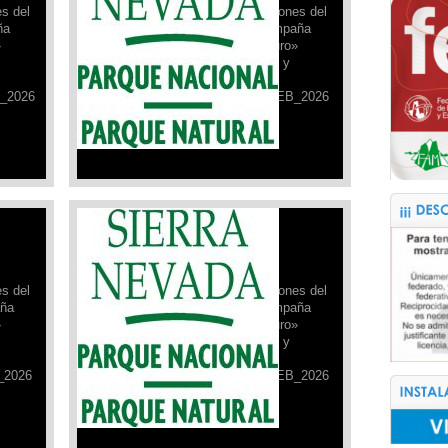
es del
actualizamos la ficha de condiciones del
ña
26 de febrero de 2026, de la campaña
»
«Sierra Nevada para vivirla seguro»
realizada por el Parque Nacional y
Natural de Sierra Nevada.
_2026
FICHA_DE_SEGURIDAD_26_FEB_2026
Leer Más »
Campaña de Seguridad PNSN:
12/02/2026
Desde el Refugio Poqueira,
es del
actualizamos la ficha de condiciones del
aña
12 de febrero de 2026, de la campaña
»
«Sierra Nevada para vivirla seguro»
realizada por el Parque Nacional y
Natural de Sierra Nevada.
_2026
FICHA_DE_SEGURIDAD_12_FEB_2026
Leer Más »