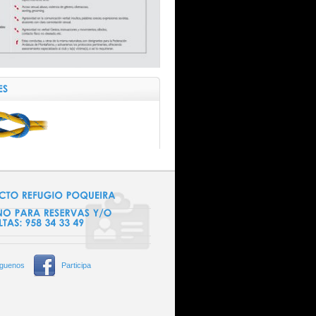
íguenos
Participa