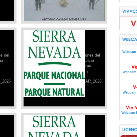
través de sus muchas experiencias, en
muchas ocasiones al límite, y que son
el día a […]
Leer Más »
Campaña de Seguridad PNSN:
12/03/2026
Desde el Refugio Poqueira,
Webcam i
es del
actualizamos la ficha de condiciones del
ña
12 de marzo de 2026, de la campaña
»
«Sierra Nevada para vivirla seguro»
realizada por el Parque Nacional y
Webcam i
Natural de Sierra Nevada.
_2026
FICHA_DE_SEGURIDAD_12_MAR_2026
Leer Más »
Webcam i
Webcam i
Campaña de Seguridad PNSN:
26/02/2026
Desde el Refugio Poqueira,