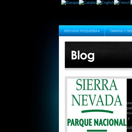
REFUGIO POQUEIRA
»
TARIFAS Y SE
Campaña de Seguridad PNSN:
26/03/2026
Desde el Refugio Poqueira,
actualizamos la ficha de condicion
26 de marzo de 2026, de la campa
«Sierra Nevada para vivirla seguro
realizada por el Parque Nacional y
Natural de Sierra Nevada.
FICHA_DE_SEGURIDAD_26_MAR