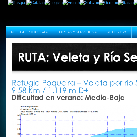
REFUGIO POQUEIRA
»
TARIFAS Y SERVICIOS
»
ACCESOS
»