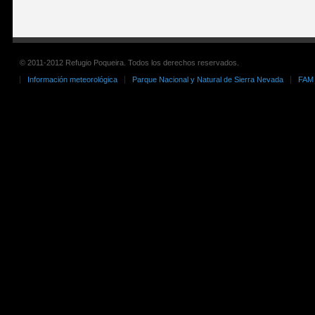
© 2011-2012 Refugio Poqueira. Todos los derechos reservados.
Información meteorológica
Parque Nacional y Natural de Sierra Nevada
FAM