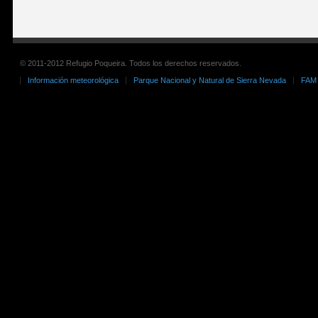
© 2011-2012 Refugio Poqueira. Todos los derechos reservados.
Información meteorológica
Parque Nacional y Natural de Sierra Nevada
FAM