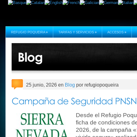
REFUGIO POQUEIRA
»
TARIFAS Y SERVICIOS
»
ACCESOS
»
25 junio, 2026 en
Blog
por refugiopoqueira
Desde el Refugio Poque
ficha de condiciones de
2026, de la campaña «