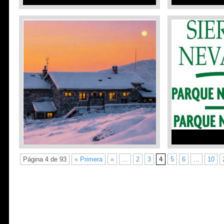
¡Feliz Navidad y Buena Montaña!
Campaña de Se
PNSN:18/12/2
Que 2026 venga cargado de buenos
deseos cumplidos y de la tan esperada
Desde el Refug
reapertura del Refugio Poqueira.
actualizamos la
¡¡¡Gracias de corazón por todas
18 de diciembr
vuestras muestras de apoyo!!! La
«Sierra Nevada 
Guardería: Rafa y Ansi
realizada por e
Natural de Sier
Leer Más »
FICHA_DE_SE
Leer Más »
Página 4 de 93
« Primera
«
...
2
3
4
5
6
...
10