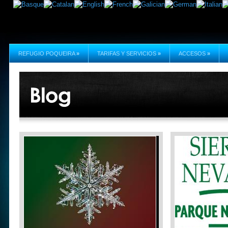
REFUGIO POQUEIRA
»
TARIFAS Y SERVICIOS
»
ACCESOS
»
NOTA NIVOLÓGICA PARA SIERRA
Condiciones Si
NEVADA
𝐀𝐕𝐈𝐒𝐎 𝐈𝐌𝐏
Desde el Refugio Poqueira os
condiciones me
compartimos esta información elaborada
especialmente 
por Gran Alpina. NOTA NIVOLÓGICA
en Sierra Neva
para el 3 de febrero de 2026
completa en los
facebook IDEAL
Leer Más »
Leer Más »