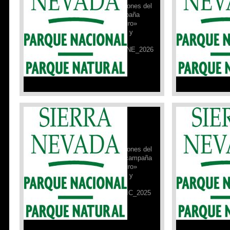
actualizamos la ficha de condiciones del
actualizamos la
15 de enero de 2026, de la campaña
08 de enero de
«Sierra Nevada para vivirla seguro»
«Sierra Nevada 
realizada por el Parque Nacional y
realizada por e
Natural de Sierra Nevada.
Natural de Sier
FICHA_DE_SEGURIDAD_15_ENE_2026
FICHA_DE_SE
Leer Más »
Leer Más »
Campaña de Seguridad PNSN:
Campaña de Se
30/12/2025
23/12/2025
Desde el Refugio Poqueira,
Desde el Refug
actualizamos la ficha de condiciones del
actualizamos la
23 de diciembre de 2025, de la campaña
23 de diciembr
«Sierra Nevada para vivirla seguro»
«Sierra Nevada 
realizada por el Parque Nacional y
realizada por e
Natural de Sierra Nevada.
Natural de Sier
FICHA_DE_SEGURIDAD_30_DIC_2025
FICHA_DE_SE
FELIZ AÑO 2026
FELICES FIE
Leer Más »
Leer Más »