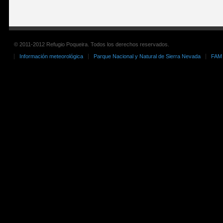
© 2011-2012 Refugio Poqueira. Todos los derechos reservados.
Información meteorológica
Parque Nacional y Natural de Sierra Nevada
FAM