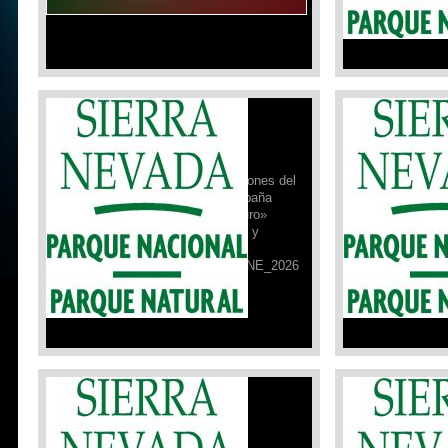
Campaña de Seguridad PNSN:
Campaña de Se
29/01/2026
22/01/2026
Desde el Refugio Poqueira,
Desde el Refug
actualizamos la ficha de condiciones del
actualizamos la
29 de enero de 2026, de la campaña
22 de enero de
«Sierra Nevada para vivirla seguro»
«Sierra Nevada 
realizada por el Parque Nacional y
realizada por e
Natural de Sierra Nevada.
Natural de Sier
FICHA_DE_SEGURIDAD_29_ENE_2026
FICHA_DE_SE
Leer Más »
Leer Más »
Campaña de Seguridad PNSN:
Campaña de Se
15/01/2026
08/01/2026
Desde el Refugio Poqueira,
Desde el Refug