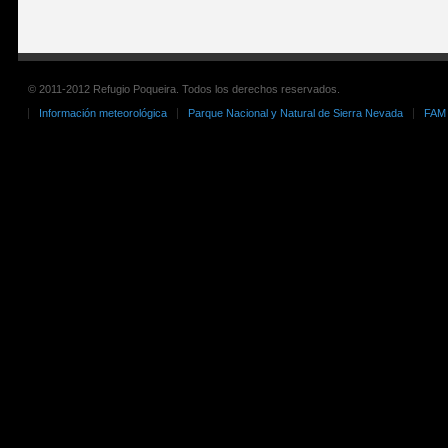
© 2011-2012 Refugio Poqueira. Todos los derechos reservados.
Información meteorológica
Parque Nacional y Natural de Sierra Nevada
FAM