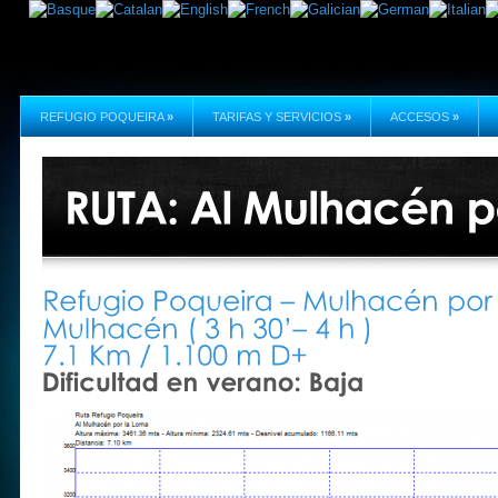
REFUGIO POQUEIRA
»
TARIFAS Y SERVICIOS
»
ACCESOS
»