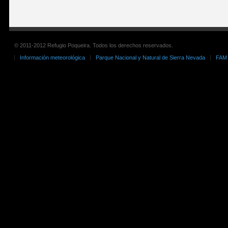
© 2011-2012 Refugio Poqueira. Todos los derechos reservados.
Información meteorológica
Parque Nacional y Natural de Sierra Nevada
FAM