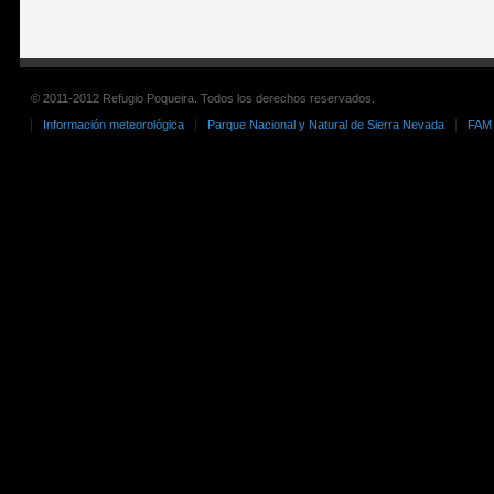
© 2011-2012 Refugio Poqueira. Todos los derechos reservados.
Información meteorológica
Parque Nacional y Natural de Sierra Nevada
FAM