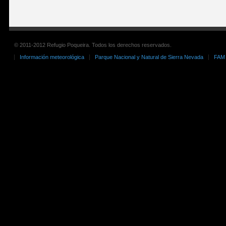
© 2011-2012 Refugio Poqueira. Todos los derechos reservados.
Información meteorológica
Parque Nacional y Natural de Sierra Nevada
FAM