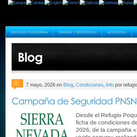
REFUGIO POQUEIRA
»
TARIFAS Y SERVICIOS
»
ACCESOS
»
7 mayo, 2026 en
Blog
,
Condiciones
,
Info
por refugi
Desde el Refugio Poque
ficha de condiciones d
2026, de la campaña «