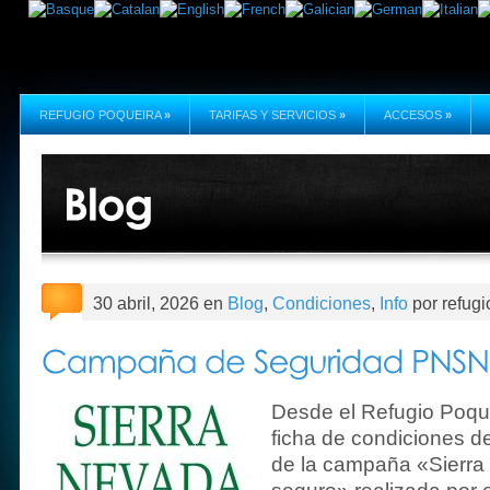
REFUGIO POQUEIRA
»
TARIFAS Y SERVICIOS
»
ACCESOS
»
30 abril, 2026 en
Blog
,
Condiciones
,
Info
por refug
Desde el Refugio Poque
ficha de condiciones de
de la campaña «Sierra 