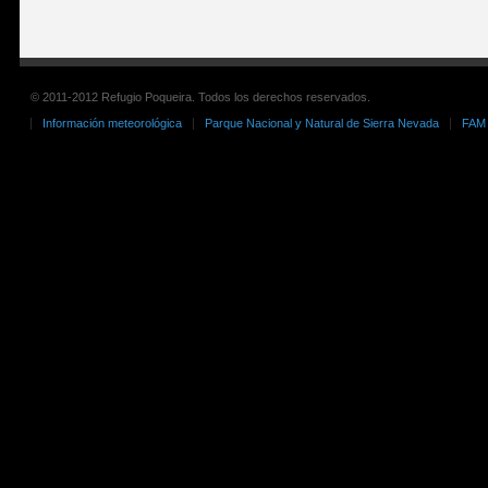
© 2011-2012 Refugio Poqueira. Todos los derechos reservados.
Información meteorológica
Parque Nacional y Natural de Sierra Nevada
FAM