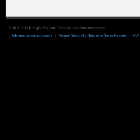
© 2011-2012 Refugio Poqueira. Todos los derechos reservados.
Información meteorológica
Parque Nacional y Natural de Sierra Nevada
FAM