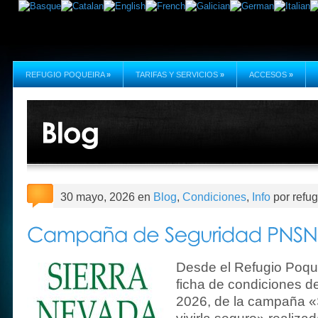
REFUGIO POQUEIRA
»
TARIFAS Y SERVICIOS
»
ACCESOS
»
30 mayo, 2026 en
Blog
,
Condiciones
,
Info
por refu
Desde el Refugio Poque
ficha de condiciones d
2026, de la campaña «