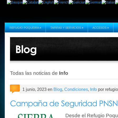
REFUGIO POQUEIRA
»
TARIFAS Y SERVICIOS
»
ACCESOS
»
Todas las noticias de
Info
1 junio, 2023 en
Blog
,
Condiciones
,
Info
por refugi
Desde el Refugio Poque