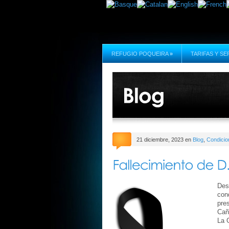
REFUGIO POQUEIRA
»
TARIFAS Y SE
21 diciembre, 2023 en
Blog
,
Condicio
Des
con
pre
Cañ
La 