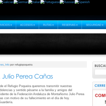
RVICIOS
»
ACCESOS
»
RUTAS
»
RESERVAS
»
SEGURIDAD
»
nes
,
Info
por refugiopoqueira
de el Refugio Poqueira queremos transmitir nuestras
dolencias y sentido pésame a la familia y amigos del
sidente de la Federación Andaluza de Montañismo Julio Perea
as con motivo de su fallecimiento en el día de hoy.
Guardería.