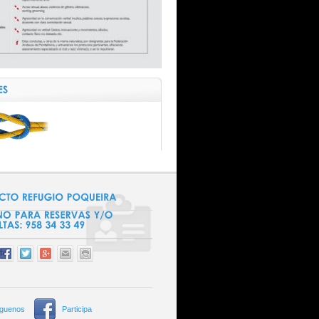
íguenos
Participa