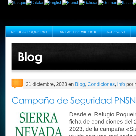
REFUGIO POQUEIRA
»
TARIFAS Y SERVICIOS
»
ACCESOS
»
21 diciembre, 2023 en
Blog
,
Condiciones
,
Info
por 
Desde el Refugio Poqueir
ficha de condiciones del 
2023, de la campaña «Si