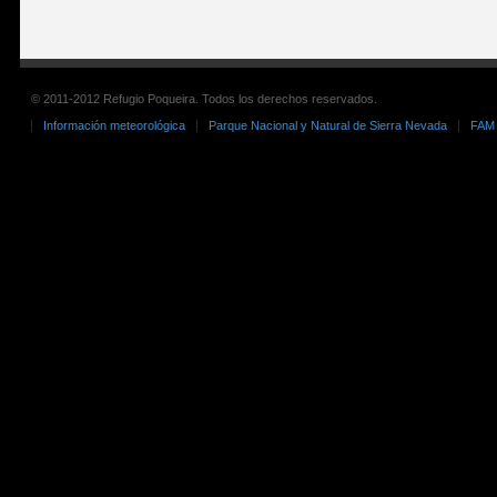
© 2011-2012 Refugio Poqueira. Todos los derechos reservados.
Información meteorológica
Parque Nacional y Natural de Sierra Nevada
FAM