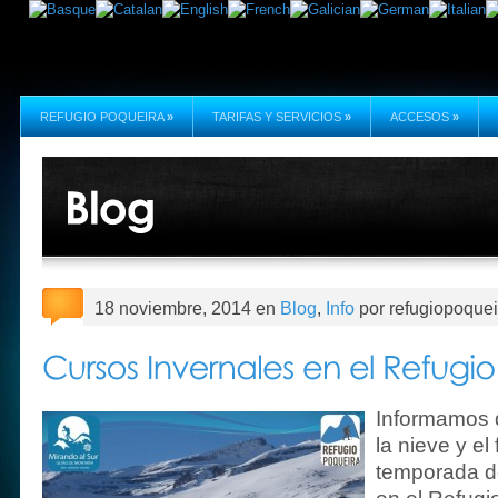
REFUGIO POQUEIRA
»
TARIFAS Y SERVICIOS
»
ACCESOS
»
18 noviembre, 2014 en
Blog
,
Info
por refugiopoquei
Informamos q
la nieve y el
temporada d