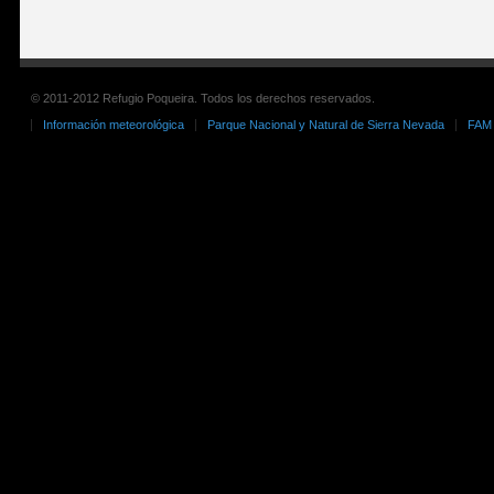
© 2011-2012 Refugio Poqueira. Todos los derechos reservados.
Información meteorológica
Parque Nacional y Natural de Sierra Nevada
FAM