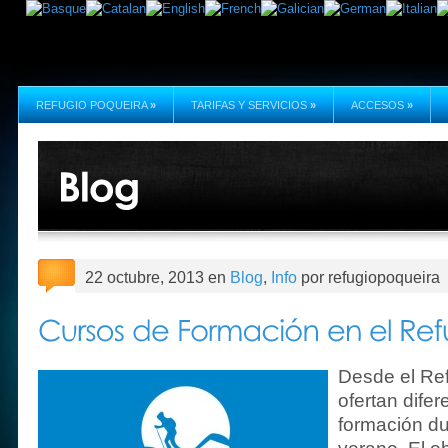
REFUGIO POQUEIRA
»
TARIFAS Y SERVICIOS
»
ACCESOS
»
22 octubre, 2013 en
Blog
,
Info
por refugiopoqueira
Desde el Re
ofertan dife
formación dur