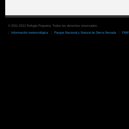
© 2011-2012 Refugio Poqueira. Todos los derechos reservados.
Información meteorológica
Parque Nacional y Natural de Sierra Nevada
FAM