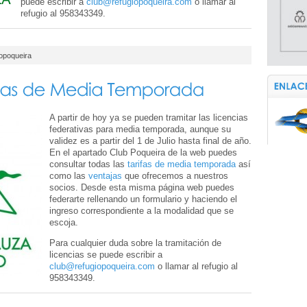
puede escribir a
club@refugiopoqueira.com
o llamar al
refugio al 958343349.
iopoqueira
A partir de hoy ya se pueden tramitar las licencias
federativas para media temporada, aunque su
validez es a partir del 1 de Julio hasta final de año.
En el apartado Club Poqueira de la web puedes
consultar todas las
tarifas de media temporada
así
como las
ventajas
que ofrecemos a nuestros
socios. Desde esta misma página web puedes
federarte rellenando un formulario y haciendo el
ingreso correspondiente a la modalidad que se
escoja.
Para cualquier duda sobre la tramitación de
licencias se puede escribir a
club@refugiopoqueira.com
o llamar al refugio al
958343349.