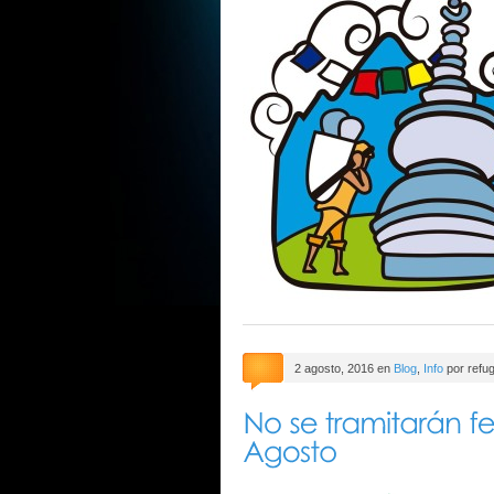
2 agosto, 2016 en
Blog
,
Info
por refug