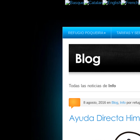
REFUGIO POQUEIRA
»
TARIFAS Y SE
Todas las noticias de
Info
8 agosto, 2016 en
Blog
,
Info
por refug