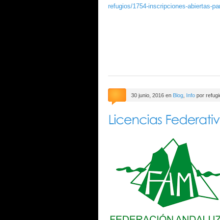
refugios/1754-inscripciones-abiertas-par
30 junio, 2016 en
Blog
,
Info
por refug