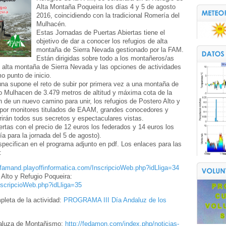
Alta Montaña Poqueira los días 4 y 5 de agosto
2016, coincidiendo con la tradicional Romería del
Mulhacén.
Estas Jornadas de Puertas Abiertas tiene el
objetivo de dar a conocer los refugios de alta
montaña de Sierra Nevada gestionado por la FAM.
Están dirigidas sobre todo a los montañeros/as
 alta montaña de Sierra Nevada y las opciones de actividades
 punto de inicio.
na supone el reto de subir por primera vez a una montaña de
o Mulhacen de 3.479 metros de altitud y máxima cota de la
ón de un nuevo camino para unir, los refugios de Postero Alto y
 por monitores titulados de EAAM, grandes conocedores y
irán todos sus secretos y espectaculares vistas.
ertas con el precio de 12 euros los federados y 14 euros los
a para la jornada del 5 de agosto).
ecifican en el programa adjunto en pdf. Los enlaces para las
:
//famand.playoffinformatica.com/InscripcioWeb.php?idLliga=34
Alto y Refugio Poqueira:
nscripcioWeb.php?idLliga=35
pleta de la actividad:
PROGRAMA III Día Andaluz de los
daluza de Montañismo:
http://fedamon.com/index.php/noticias-