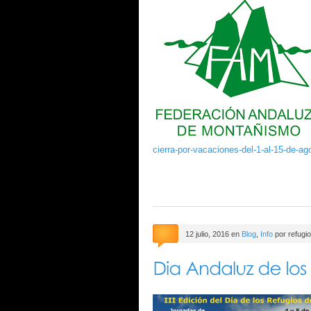
cierra-por-vacaciones-del-1-al-15-de-ag
12 julio, 2016 en
Blog
,
Info
por refugi