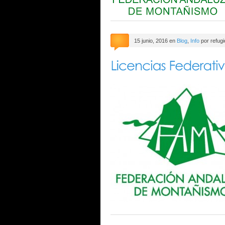
15 junio, 2016 en
Blog
,
Info
por refug