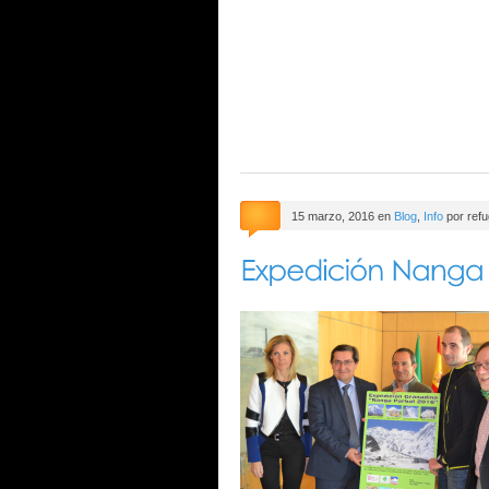
15 marzo, 2016 en
Blog
,
Info
por refu