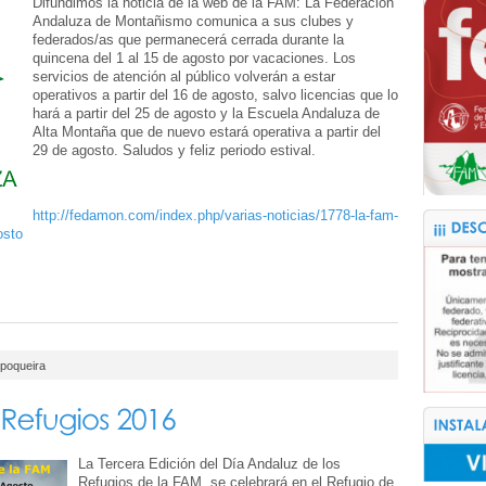
Difundimos la noticia de la web de la FAM: La Federación
Andaluza de Montañismo comunica a sus clubes y
federados/as que permanecerá cerrada durante la
quincena del 1 al 15 de agosto por vacaciones. Los
servicios de atención al público volverán a estar
operativos a partir del 16 de agosto, salvo licencias que lo
hará a partir del 25 de agosto y la Escuela Andaluza de
Alta Montaña que de nuevo estará operativa a partir del
29 de agosto. Saludos y feliz periodo estival.
http://fedamon.com/index.php/varias-noticias/1778-la-fam-
osto
opoqueira
La Tercera Edición del Día Andaluz de los
Refugios de la FAM, se celebrará en el Refugio de