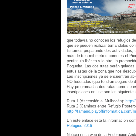
que todavía no conocen los refugios de
que se pueden realizar tomándolos como
Estamos preparando dos actividades, u
más de tres mil metros como es el Pic
península Ibérica y la otra, la promoci
Poqueira. Las dos rutas serán guiadas
entusiastas de la zona que nos descubr
Las inscripciones ya se encuentran abi
NO federados (que tendrán seguro de dí
Hay programadas dos rutas como se esp
inscripciones on line son los siguientes
Ruta 1 (Ascensión al Mulhacén):
http:
Ruta 2 (Caminos entre Refugio Postero 
http://famand.playoffinformatica.com/I
En este enlace esta la información com
Refugios 2016
Noticia en la web de la Federación An