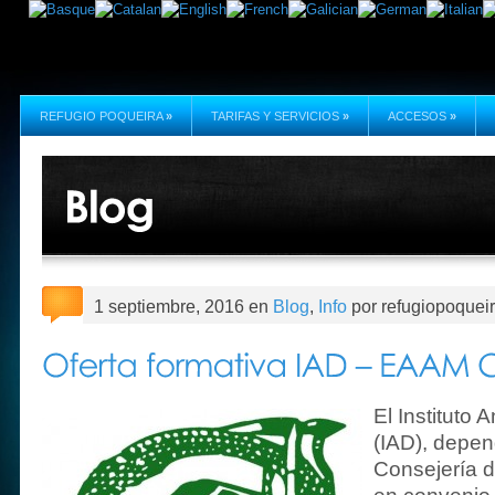
REFUGIO POQUEIRA
»
TARIFAS Y SERVICIOS
»
ACCESOS
»
1 septiembre, 2016 en
Blog
,
Info
por refugiopoquei
El Instituto 
(IAD), depen
Consejería d