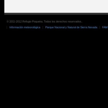
© 2011-2012 Refugio Poqueira. Todos los derechos reservados.
Información meteorológica
Parque Nacional y Natural de Sierra Nevada
FAM