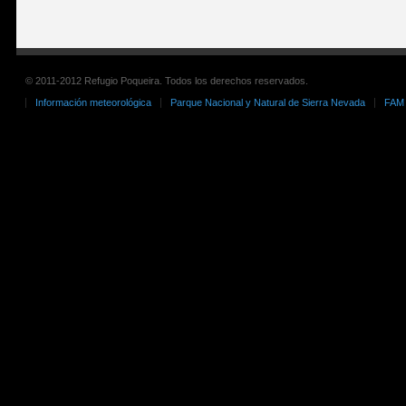
© 2011-2012 Refugio Poqueira. Todos los derechos reservados.
Información meteorológica
Parque Nacional y Natural de Sierra Nevada
FAM