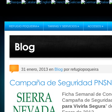
REFUGIO POQUEIRA
»
TARIFAS Y SERVICIOS
»
ACCESOS
»
31 enero, 2013 en
Blog
por refugiopoqueira
Ficha Semanal de Cond
Campaña de Seguridad
para Vivirla Segura
” 