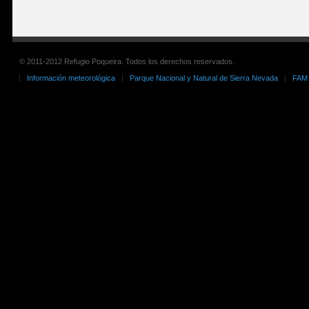
© 2011-2012 Refugio Poqueira. Todos los derechos reservados.
Información meteorológica
Parque Nacional y Natural de Sierra Nevada
FAM