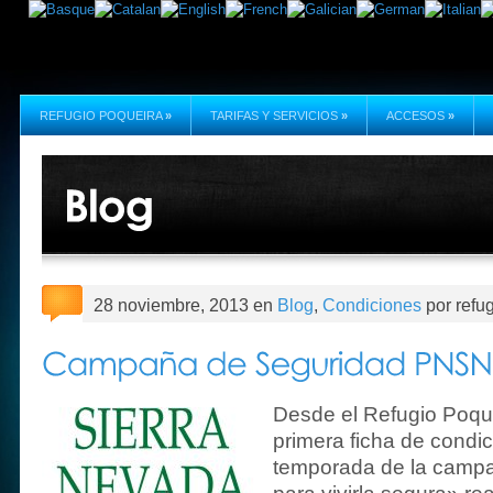
REFUGIO POQUEIRA
»
TARIFAS Y SERVICIOS
»
ACCESOS
»
28 noviembre, 2013 en
Blog
,
Condiciones
por refu
Desde el Refugio Poqu
primera ficha de condic
temporada de la camp