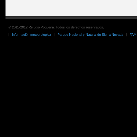
© 2011-2012 Refugio Poqueira. Todos los derechos reservados.
Información meteorológica
Parque Nacional y Natural de Sierra Nevada
FAM