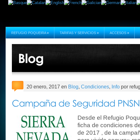
REFUGIO POQUEIRA
»
TARIFAS Y SERVICIOS
»
ACCESOS
»
20 enero, 2017 en
Blog
,
Condiciones
,
Info
por refu
Desde el Refugio Poque
ficha de condiciones d
de 2017 , de la campa