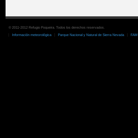
© 2011-2012 Refugio Poqueira. Todos los derechos reservados.
Información meteorológica
Parque Nacional y Natural de Sierra Nevada
FAM