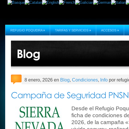
REFUGIO POQUEIRA
»
TARIFAS Y SERVICIOS
»
ACCESOS
»
8 enero, 2026 en
Blog
,
Condiciones
,
Info
por refug
Desde el Refugio Poque
ficha de condiciones d
2026, de la campaña «