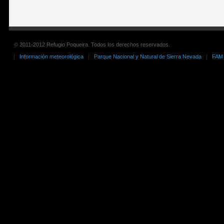
© 2011-2012 Refugio Poqueira. Todos los derechos reservados.
Información meteorológica
Parque Nacional y Natural de Sierra Nevada
FAM