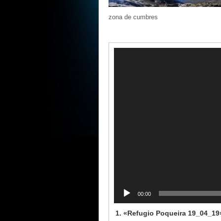
zona de cumbres
Reproductor
de
vídeo
00:00
1.
«Refugio Poqueira 19_04_19