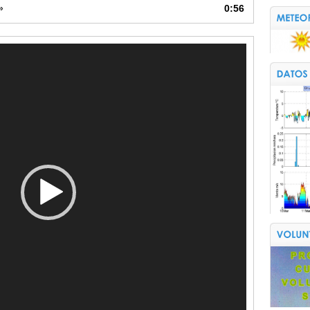
»
0:56