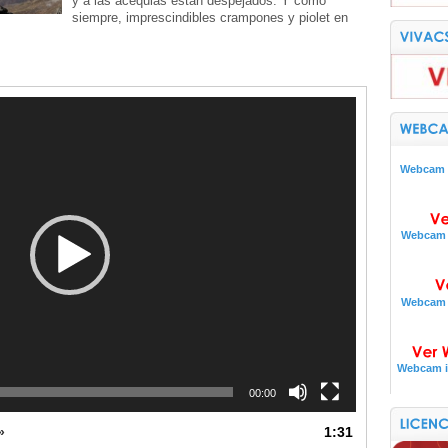
y a las acequias están despejados. Y como
siempre, imprescindibles crampones y piolet en
Webcam i
Webcam i
Webcam i
Webcam i
00:00
»
1:31