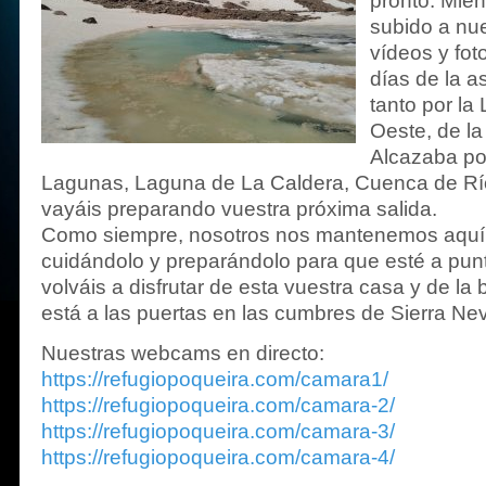
pronto. Mie
subido a nu
vídeos y fo
días de la 
tanto por la
Oeste, de la
Alcazaba por
Lagunas, Laguna de La Caldera, Cuenca de Río
vayáis preparando vuestra próxima salida.
Como siempre, nosotros nos mantenemos aquí 
cuidándolo y preparándolo para que esté a pu
volváis a disfrutar de esta vuestra casa y de la
está a las puertas en las cumbres de Sierra N
Nuestras webcams en directo:
https://refugiopoqueira.com/camara1/
https://refugiopoqueira.com/camara-2/
https://refugiopoqueira.com/camara-3/
https://refugiopoqueira.com/camara-4/