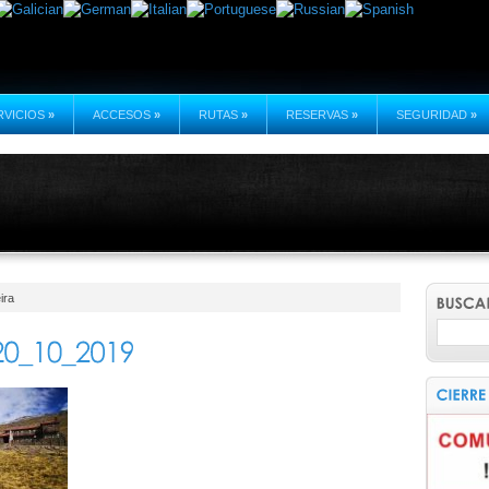
RVICIOS
»
ACCESOS
»
RUTAS
»
RESERVAS
»
SEGURIDAD
»
ira