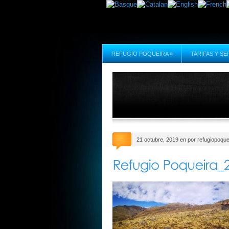
REFUGIO POQUEIRA
»
TARIFAS Y SE
21 octubre, 2019 en por refugiopoque