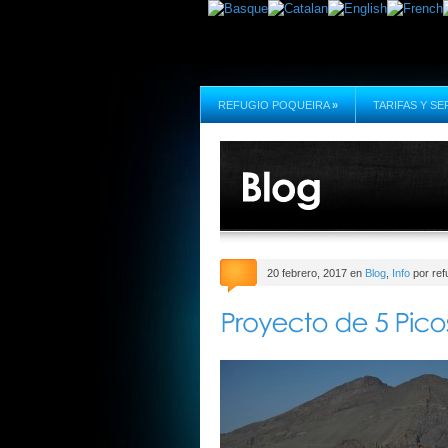
REFUGIO POQUEIRA
»
TARIFAS Y SE
20 febrero, 2017 en
Blog
,
Info
por ref