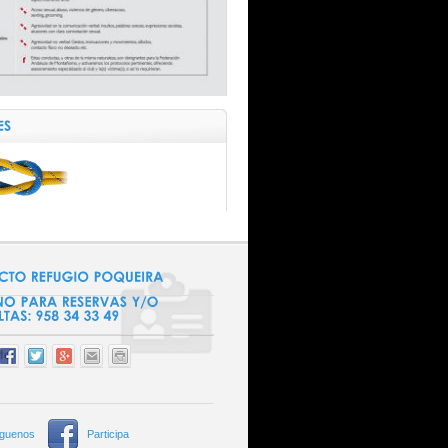
íguenos
Participa