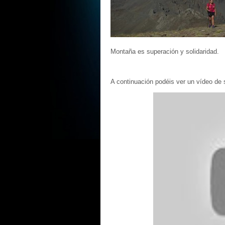
Montaña es superación y solidaridad.
A continuación podéis ver un vídeo de 