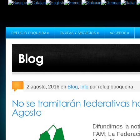
REFUGIO POQUEIRA
»
TARIFAS Y SERVICIOS
»
ACCESOS
»
2 agosto, 2016 en
Blog
,
Info
por refugiopoqueira
Difundimos la not
FAM: La Federac