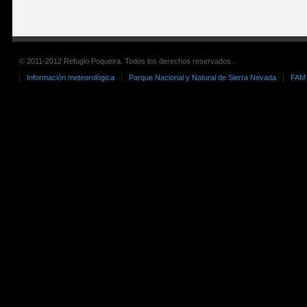
© 2011-2012 Refugio Poqueira. Todos los derechos reservados.
Información meteorológica
Parque Nacional y Natural de Sierra Nevada
FAM