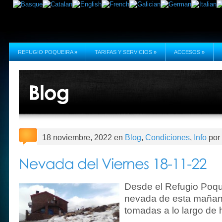
REFUGIO POQUEIRA
»
TARIFAS Y SERVICIOS
»
ACCESOS
»
18 noviembre, 2022 en
Blog
,
Condiciones
,
Info
por 
Desde el Refugio Poqu
nevada de esta maña
tomadas a lo largo de