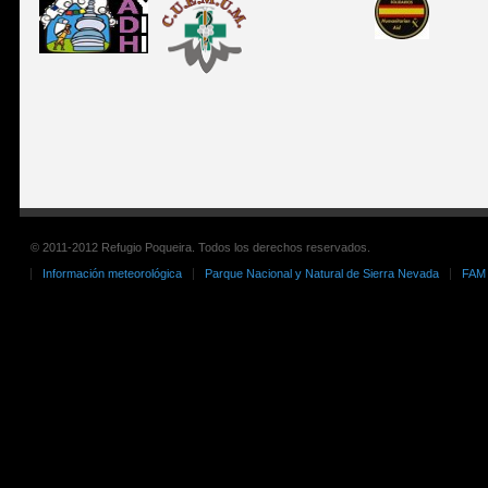
© 2011-2012 Refugio Poqueira. Todos los derechos reservados.
Información meteorológica
Parque Nacional y Natural de Sierra Nevada
FAM