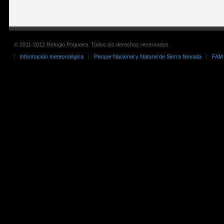
© 2011-2012 Refugio Poqueira. Todos los derechos reservados.
Información meteorológica
Parque Nacional y Natural de Sierra Nevada
FAM