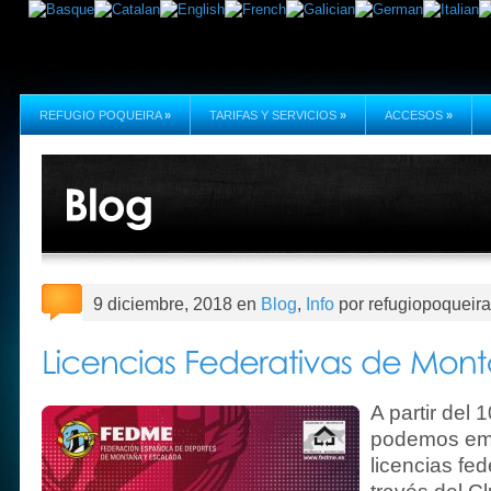
REFUGIO POQUEIRA
»
TARIFAS Y SERVICIOS
»
ACCESOS
»
9 diciembre, 2018 en
Blog
,
Info
por refugiopoqueira
A partir del
podemos emp
licencias fe