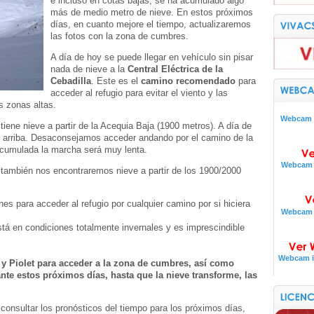
e incluso en cotas bajas, se ha acumulado algo
más de medio metro de nieve. En estos próximos
días, en cuanto mejore el tiempo, actualizaremos
las fotos con la zona de cumbres.
A día de hoy se puede llegar en vehículo sin pisar
nada de nieve a la
Central Eléctrica de la
Cebadilla
. Este es el
camino recomendado
para
acceder al refugio para evitar el viento y las
 zonas altas.
Webcam i
o tiene nieve a partir de la Acequia Baja (1900 metros). A día de
s arriba. Desaconsejamos acceder andando por el camino de la
 acumulada la marcha será muy lenta.
Webcam i
o también nos encontraremos nieve a partir de los 1900/2000
 para acceder al refugio por cualquier camino por si hiciera
Webcam i
stá en condiciones totalmente invernales y es imprescindible
Webcam i
y Piolet para acceder a la zona de cumbres, así como
nte estos próximos días, hasta que la nieve transforme, las
 consultar los pronósticos del tiempo para los próximos días,