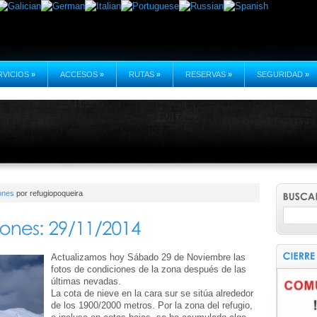
RVICIOS
»
ACCESOS
»
RUTAS
»
RESERVAS
»
SEGURIDAD
»
ones
por refugiopoqueira
Actualizamos hoy Sábado 29 de Noviembre las
fotos de condiciones de la zona después de las
últimas nevadas.
La cota de nieve en la cara sur se sitúa alrededor
de los 1900/2000 metros. Por la zona del refugio,