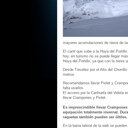
mayores acumulaciones de nieve de las
El carril que sube a la Hoya del Portill
hoy, en turismo no se puede llegar má
Hoya del Portillo, ya que con la nieve
Desde Trevélez por el Alto del Chorrill
metros.
Recomendamos llevar Piolet y Crampones
falta usarlos.
El acceso por la Carihuela del Veleta e
llevar Crampones y Piolet.
Es imprescindible llevar Crampones 
equipación totalmente invernal. Dura
raquetas también pueden ser últiles.
En la barra lateral de la web se pueden