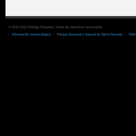
© 2011-2012 Refugio Poqueira. Todos los derechos reservados.
Información meteorológica
Parque Nacional y Natural de Sierra Nevada
FAM