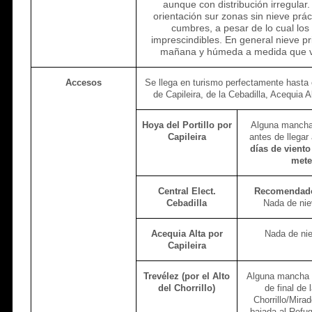
aunque con distribución irregular
orientación sur zonas sin nieve prá
cumbres, a pesar de lo cual lo
imprescindibles. En general nieve pr
mañana y húmeda a medida que v
Accesos
Se llega en turismo perfectamente hasta 
de Capileira, de la Cebadilla, Acequia A
Hoya del Portillo por
Alguna mancha
Capileira
antes de llegar 
días de vient
mete
Central Elect.
Recomendado 
Cebadilla
Nada de nie
Acequia Alta por
Nada de nie
Capileira
Trevélez (por el Alto
Alguna mancha m
del Chorrillo)
de final de 
Chorrillo/Mira
bajada al Refug