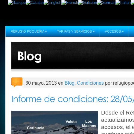
REFUGIO POQUEIRA
»
TARIFAS Y SERVICIOS
»
ACCESOS
»
30 mayo, 2013 en
Blog
,
Condiciones
por refugiopo
Desde el Re
actualizamos
accesos, el 