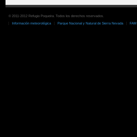
© 2011-2012 Refugio Poqueira. Todos los derechos reservados.
Información meteorológica
Parque Nacional y Natural de Sierra Nevada
FAM