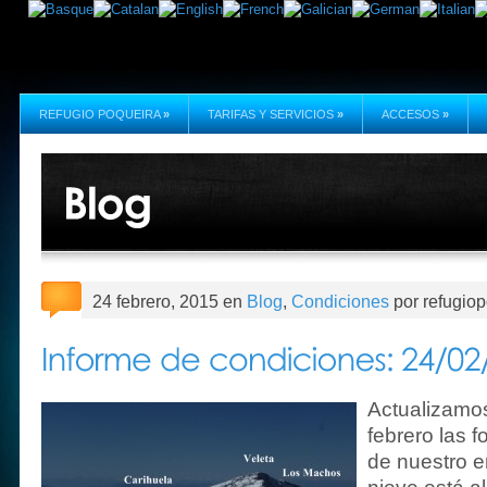
REFUGIO POQUEIRA
»
TARIFAS Y SERVICIOS
»
ACCESOS
»
24 febrero, 2015 en
Blog
,
Condiciones
por refugio
Actualizamo
febrero las 
de nuestro e