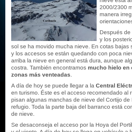
nieve está a
2000/2300 me
manera irreg
orientacione
Después de 
y los posteri
sol se ha movido mucha nieve. En cotas bajas
y los accesos se están quedando con poca niev
arriba la nieve en general está dura, aunque a
costra. También encontramos
mucho hielo en c
zonas más venteadas
.
A día de hoy se puede llegar a la
Central Eléct
en turismo. Éste es el acceso recomendado al re
pisan algunas manchas de nieve del Cortijo de
refugio. Toda la parte baja del barranco está c
de nieve.
Se desaconseja el acceso por la Hoya del Portill
y el viento. A día de hoy se llega en vehículo a l