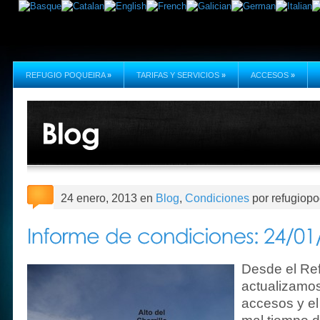
REFUGIO POQUEIRA
»
TARIFAS Y SERVICIOS
»
ACCESOS
»
24 enero, 2013 en
Blog
,
Condiciones
por refugiopo
Desde el Re
actualizamos
accesos y el