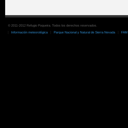
© 2011-2012 Refugio Poqueira. Todos los derechos reservados.
Información meteorológica
Parque Nacional y Natural de Sierra Nevada
FAM