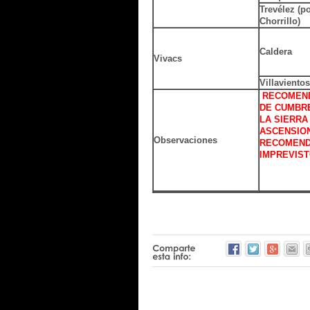
Trevélez (po
Chorrillo)
Caldera
Vivacs
Villavientos
RECOMEND
DE CUMBRE
LA SIERRA 
ASCENSION
Observaciones
RECOMEND
IMPREVIST