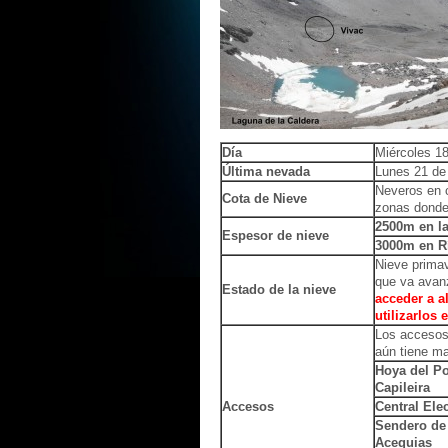
Día
Miércoles 18
Última nevada
Lunes 21 de 
Neveros en c
Cota de Nieve
zonas donde 
2500m en la
Espesor de nieve
3000m en R
Nieve prima
que va avanz
Estado de la nieve
acceder a 
utilizarlos 
Los accesos 
aún tiene m
Hoya del Po
Capileira
Accesos
Central Elec
Sendero de
Acequias