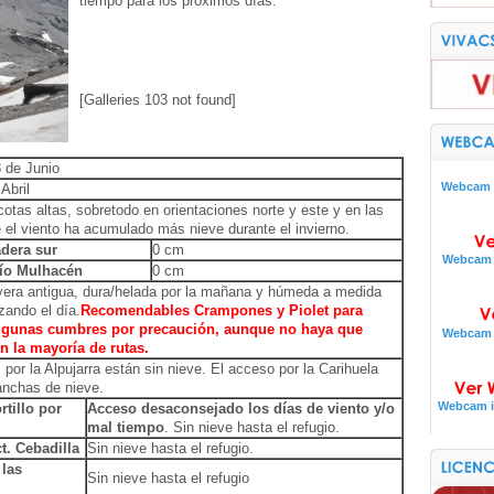
tiempo para los próximos días.
[Galleries 103 not found]
 de Junio
Webcam i
Abril
otas altas, sobretodo en orientaciones norte y este y en las
el viento ha acumulado más nieve durante el invierno.
dera sur
0 cm
Webcam i
ío Mulhacén
0 cm
vera antigua, dura/helada por la mañana y húmeda a medida
ando el día.
Recomendables Crampones y Piolet para
algunas cumbres por precaución, aunque no haya que
Webcam i
en la mayoría de rutas.
por la Alpujarra están sin nieve. El acceso por la Carihuela
anchas de nieve.
Webcam i
rtillo por
Acceso desaconsejado los días de viento y/o
mal tiempo
. Sin nieve hasta el refugio.
t. Cebadilla
Sin nieve hasta el refugio.
 las
Sin nieve hasta el refugio