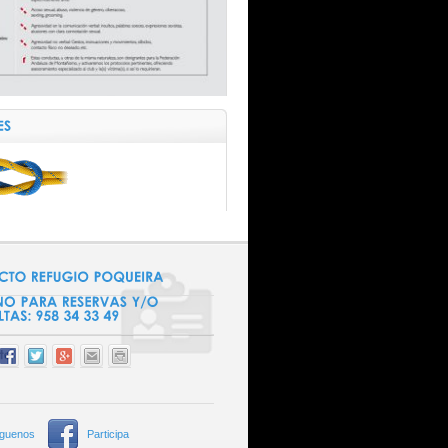
íguenos
Participa