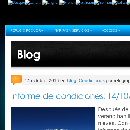
REFUGIO POQUEIRA
»
TARIFAS Y SERVICIOS
»
ACCESOS
»
14 octubre, 2016 en
Blog
,
Condiciones
por refugio
Después de 
verano han l
nieves. Con