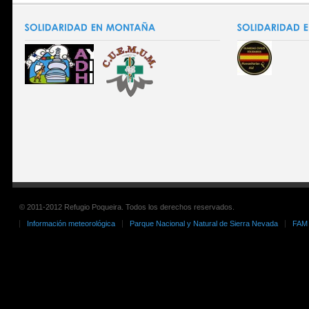
© 2011-2012 Refugio Poqueira. Todos los derechos reservados.
Información meteorológica
Parque Nacional y Natural de Sierra Nevada
FAM