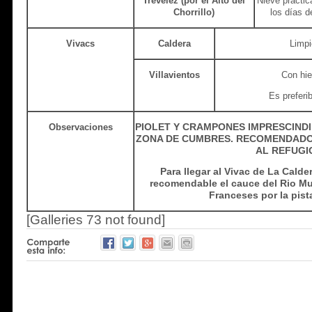
Trevélez (por el Alto del
Nieve práctic
Chorrillo)
los días d
Vivacs
Caldera
Limpi
Villavientos
Con hiel
Es preferi
PIOLET Y CRAMPONES IMPRESCINDI
Observaciones
ZONA DE CUMBRES. RECOMENDADO
AL REFUGI
Para llegar al Vivac de La Calder
recomendable el cauce del Rio M
Franceses por la pista
[Galleries 73 not found]