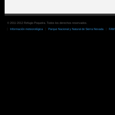
© 2011-2012 Refugio Poqueira. Todos los derechos reservados.
Información meteorológica
Parque Nacional y Natural de Sierra Nevada
FAM