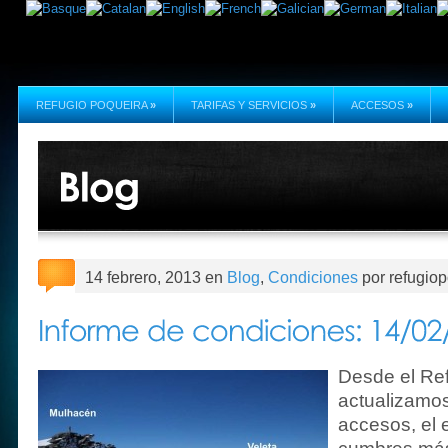
REFUGIO POQUEIRA
»
TARIFAS Y SERVICIOS
»
ACCESOS
»
14 febrero, 2013 en
Blog
,
Condiciones
por refugio
Desde el Re
actualizamos
accesos, el 