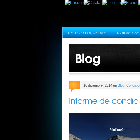
REFUGIO POQUEIRA
»
TARIFAS Y SE
10 diciembre, 2014 en
Blog
,
Condicio