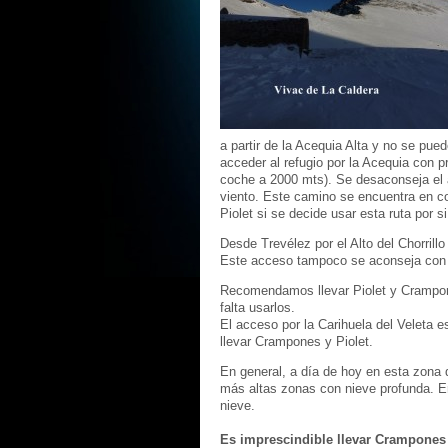
a partir de la Acequia Alta y no se pue
acceder al refugio por la Acequia con p
coche a 2000 mts). Se desaconseja el a
viento. Este camino se encuentra en c
Piolet si se decide usar esta ruta por s
Desde Trevélez por el Alto del Chorrill
Este acceso tampoco se aconseja con 
Recomendamos llevar Piolet y Crampones
falta usarlos.
El acceso por la Carihuela del Veleta e
llevar Crampones y Piolet.
En general, a día de hoy en esta zona 
más altas zonas con nieve profunda. En
nieve.
Es imprescindible llevar Crampones 