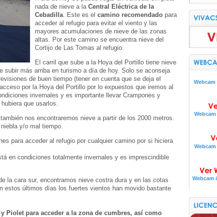
nada de nieve a la
Central Eléctrica de la
Cebadilla
. Este es el
camino recomendado
para
acceder al refugio para evitar el viento y las
mayores acumulaciones de nieve de las zonas
altas. Por este camino se encuentra nieve del
Cortijo de Las Tomas al refugio.
El carril que sube a la Hoya del Portillo tiene nieve
de subir más arriba en turismo a día de hoy. Solo se aconseja
revisiones de buen tiempo (tener en cuenta que se deja el
Webcam i
cceso por la Hoya del Portillo por lo expuestos que iremos al
ondiciones invernales y es importante llevar Crampones y
i hubiera que usarlos.
Webcam i
o también nos encontraremos nieve a partir de los 2000 metros.
niebla y/o mal tiempo.
 para acceder al refugio por cualquier camino por si hiciera
Webcam i
stá en condiciones totalmente invernales y es imprescindible
Webcam i
de la cara sur, encontramos nieve costra dura y en las cotas
 estos últimos días los fuertes vientos han movido bastante
y Piolet para acceder a la zona de cumbres, así como