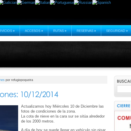
RVICIOS
»
ACCESOS
»
RUTAS
»
RESERVAS
»
SEGURIDAD
»
nes
por refugiopoqueira
Actualizamos hoy Miércoles 10 de Diciembre las
fotos de condiciones de la zona.
La cota de nieve en la cara sur se sitúa alrededor
de los 2000 metros.
A día de hoy se puede llegar en vehículo sin pisar