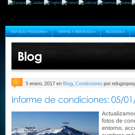
REFUGIO POQUEIRA
»
TARIFAS Y SERVICIOS
»
ACCESOS
»
5 enero, 2017 en
Blog
,
Condiciones
por refugiopoq
Actualizamos
fotos de con
entorno, ac