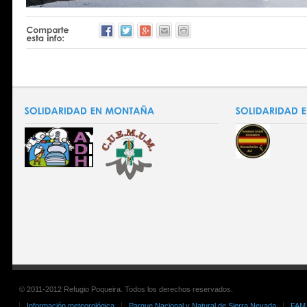
© 2011-2012 Refugio Poqueira. Todos los derechos reservados.
Información meteorológica
Parque Nacional y Natural de Sierra Nevada
FAM