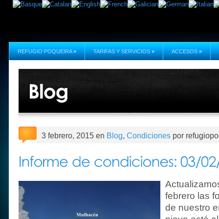
REFUGIO POQUEIRA
»
TARIFAS Y SERVICIOS
»
ACCESOS
»
3 febrero, 2015 en
Blog
,
Condiciones
por refugiopo
Actualizamo
febrero las 
de nuestro e