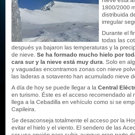
nieve está a
1800/2000 m
distribuida 
irregular se
Durante el f
todas las co
después ya bajaron las temperaturas y la precip
de nieve.
Se ha formado mucho hielo por toda
cara sur y la nieve está muy dura
. Solo en al
y vaguadas encontramos zonas con nieve polv
las laderas a sotavento han acumulado nieve de
A día de hoy se puede llegar a la
Central Eléct
en turismo. Éste es el acceso recomendado al re
llega a la Cebadilla en vehículo como si se em
Capileira.
Se desaconseja totalmente el acceso por la Hoya
evitar el hielo y el viento. El sendero de las A
ser una opción para subir, aunque gran parte d