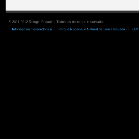
© 2011-2012 Refugio Poqueira. Todos los derechos reservados.
Información meteorológica
Parque Nacional y Natural de Sierra Nevada
FAM