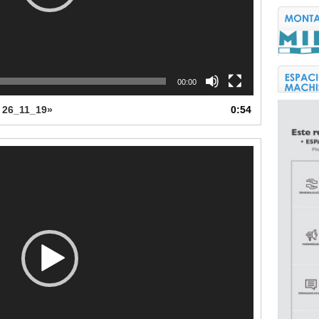
00:00
o 26_11_19»
0:54