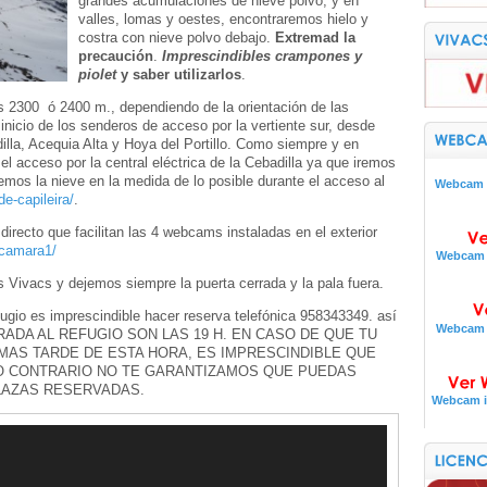
grandes acumulaciones de nieve polvo, y en
valles, lomas y oestes, encontraremos hielo y
costra con nieve polvo debajo.
Extremad la
precaución
.
Imprescindibles crampones y
piolet
y saber utilizarlos
.
s 2300 ó 2400 m., dependiendo de la orientación de las
 inicio de los senderos de acceso por la vertiente sur, desde
dilla, Acequia Alta y Hoya del Portillo. Como siempre y en
 acceso por la central eléctrica de la Cebadilla ya que iremos
emos la nieve en la medida de lo posible durante el acceso al
Webcam i
e-capileira/
.
irecto que facilitan las 4 webcams instaladas en el exterior
/camara1/
Webcam i
s Vivacs y dejemos siempre la puerta cerrada y la pala fuera.
fugio es imprescindible hacer reserva telefónica 958343349. así
Webcam i
RADA AL REFUGIO SON LAS 19 H. EN CASO DE QUE TU
 MAS TARDE DE ESTA HORA, ES IMPRESCINDIBLE QUE
LO CONTRARIO NO TE GARANTIZAMOS QUE PUEDAS
LAZAS RESERVADAS.
Webcam i