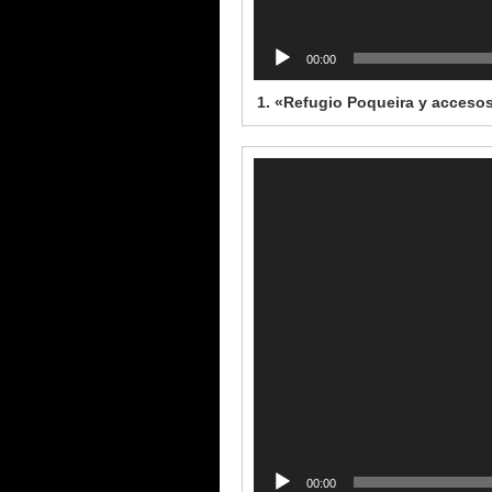
00:00
1.
«Refugio Poqueira y accesos
Reproductor
de
vídeo
00:00