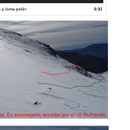
a y loma pelá»
0:31