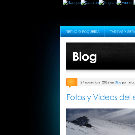
REFUGIO POQUEIRA
TARIFAS Y SER
27 noviembre, 2019 en
Blog
por refug