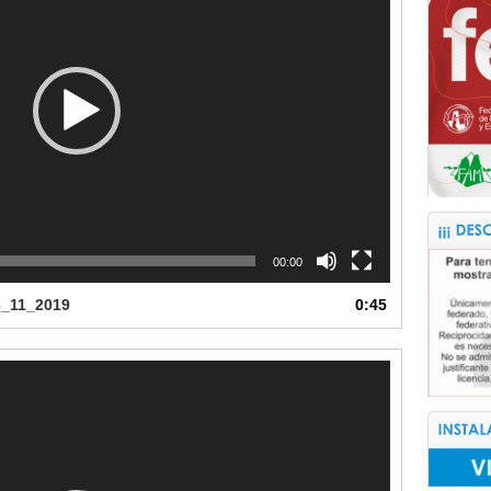
00:00
6_11_2019
0:45