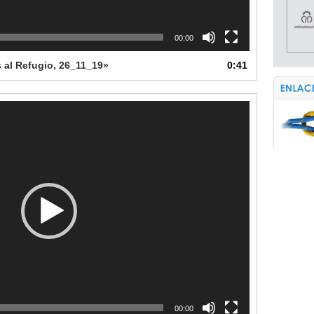
00:00
 al Refugio, 26_11_19»
0:41
00:00