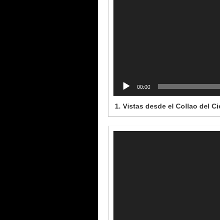
00:00
1. Vistas desde el Collao del C
Reproductor
de
vídeo