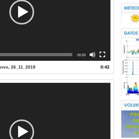
00:00
iervo, 26_11_2019
0:42