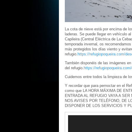
La cota de nieve está por encima de lo
laderas. Se puede llegar en vehículo al
Capileira (Central Eléctrica de La Ceba
temporada invernal, os recomendamos el
más protegidos los días viento y evitar
refugio.
https://refugiopoqueira.com/desd
También disponéis de las imágenes en d
del refugio.
https://refugiopoqueira.com
Cuidemos entre todos la limpieza de lo
Y recordar que para pernoctar en el Re
como que LA HORA MÁXIMA DE ENT
ENTRADA AL REFUGIO VAYA A SER
NOS AVISES POR TELÉFONO, DE 
DISPONER DE LOS SERVICIOS Y P
Reproductor
de
vídeo