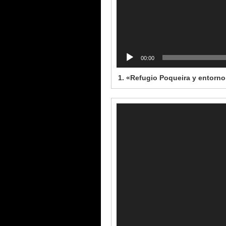
00:00
1.
«Refugio Poqueira y entorn
Reproductor
de
vídeo