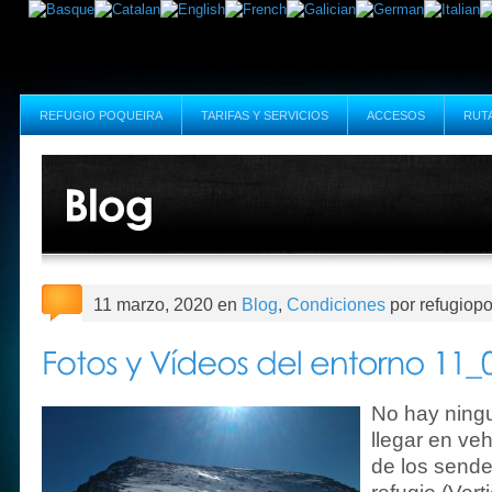
REFUGIO POQUEIRA
TARIFAS Y SERVICIOS
ACCESOS
RUT
11 marzo, 2020 en
Blog
,
Condiciones
por refugiop
No hay ning
llegar en veh
de los sende