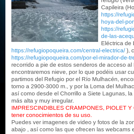
refugio (Vert
Capileira (Ho
https://refug
hoya-del-port
https://refug
de-las-acequ
Eléctrica de
https://refugiopoqueira.com/central-electrica/
), 
https://refugiopoqueira.com/por-el-mirador-de-tr
recorrido a pie de estos senderos de acceso al
encontraremos nieve, por lo que podéis usar cua
partimos del Refugio por el Río Mulhacén, enc
torno a 2900-3000 m., y por la Loma del Mulhacén
así como desde el Chorrillo a Siete Lagunas, l
más alta y muy irregular.
IMPRESCINDIBLES CRAMPONES, PIOLET Y C
tener conocimientos de su uso.
Puedes ver imagenes de video y fotos de la z
abajo , así como las que ofrecen las webcams e