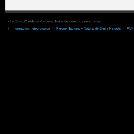
© 2011-2012 Refugio Poqueira. Todos los derechos reservados.
Información meteorológica
Parque Nacional y Natural de Sierra Nevada
FAM