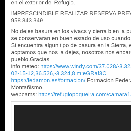
en el exterior del Refugio.
IMPRESCINDIBLE REALIZAR RESERVA PREV
958.343.349
No dejes basura en los vivacs y cierra bien la p
se conservaran en buen estado de uso cuando 
Si encuentra algun tipo de basura en la Sierra, e
acptamos que nos la dejes, nosotros nos encar
pueblo.Gracias
info méteo:
https://www.windy.com/37.028/-3.3
02-15-12,36.526,-3.324,8,m:eGRaf3C
https://fedamon.es/formacion/
Formación Feder
Montañismo.
webcams:
https://refugiopoqueira.com/camara1
Reproductor
de
vídeo