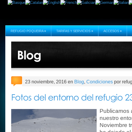
REFUGIO POQUEIRA
»
TARIFAS Y SERVICIOS
»
ACCESOS
»
23 noviembre, 2016 en
Blog
,
Condiciones
por refu
Publicamos 
nuestro ento
Noviembre t