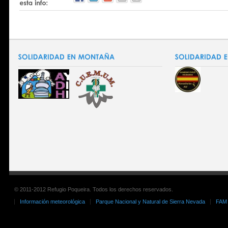
© 2011-2012 Refugio Poqueira. Todos los derechos reservados.
Información meteorológica
Parque Nacional y Natural de Sierra Nevada
FAM