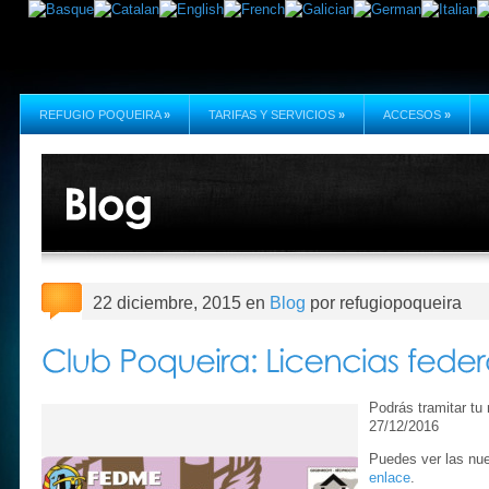
REFUGIO POQUEIRA
»
TARIFAS Y SERVICIOS
»
ACCESOS
»
22 diciembre, 2015 en
Blog
por refugiopoqueira
Podrás tramitar tu 
27/12/2016
Puedes ver las nue
enlace
.