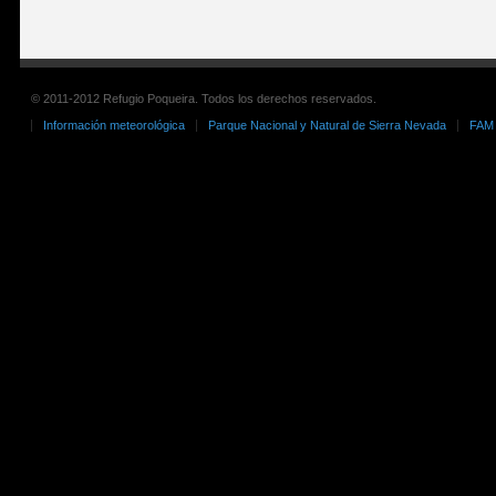
© 2011-2012 Refugio Poqueira. Todos los derechos reservados.
Información meteorológica
Parque Nacional y Natural de Sierra Nevada
FAM