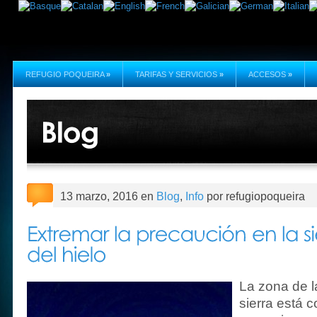
REFUGIO POQUEIRA
»
TARIFAS Y SERVICIOS
»
ACCESOS
»
13 marzo, 2016 en
Blog
,
Info
por refugiopoqueira
La zona de l
sierra está 