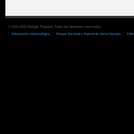
© 2011-2012 Refugio Poqueira. Todos los derechos reservados.
Información meteorológica
Parque Nacional y Natural de Sierra Nevada
FAM