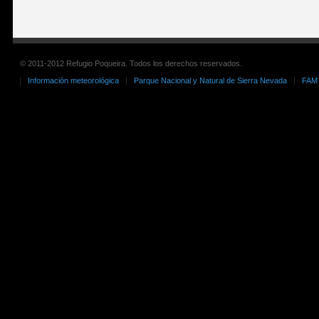
© 2011-2012 Refugio Poqueira. Todos los derechos reservados.
Información meteorológica
Parque Nacional y Natural de Sierra Nevada
FAM