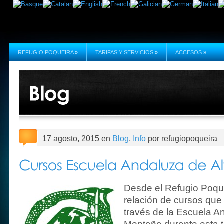
REFUGIO POQUEIRA
»
TARIFAS Y SERVICIOS
»
ACCESOS
»
17 agosto, 2015 en
Blog
,
Info
por refugiopoqueira
Desde el Refugio Poque
relación de cursos que
través de la Escuela A