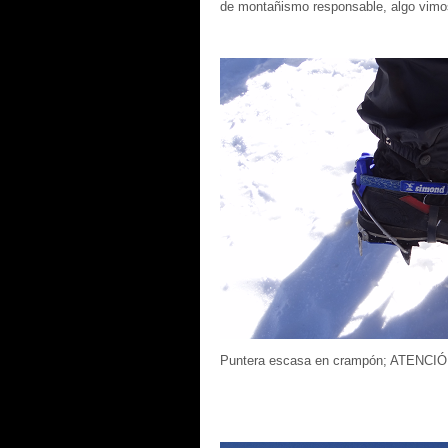
de montañismo responsable, algo vimo
Puntera escasa en crampón; ATENCIÓ