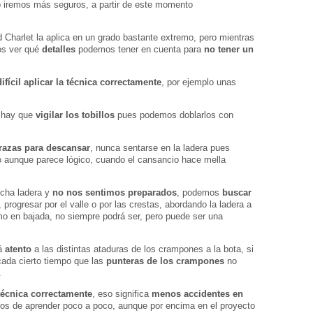
iremos más seguros, a partir de este momento
Charlet la aplica en un grado bastante extremo, pero mientras
os ver qué
detalles
podemos tener en cuenta para
no tener un
difícil aplicar la técnica correctamente
, por ejemplo unas
 hay que
vigilar los tobillos
pues podemos doblarlos con
razas para descansar
, nunca sentarse en la ladera pues
o aunque parece lógico, cuando el cansancio hace mella
cha ladera y
no nos sentimos preparados
, podemos
buscar
 progresar por el valle o por las crestas, abordando la ladera a
o en bajada, no siempre podrá ser, pero puede ser una
tá
atento
a las distintas ataduras de los crampones a la bota, si
ada cierto tiempo que las
punteras de los crampones
no
.
técnica correctamente
, eso significa
menos accidentes en
mos de aprender poco a poco, aunque por encima en el proyecto