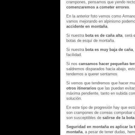
crampones, pensamos que yendo recto 
comenzaremos a cometer errores
.
En la anterior foto vemos como Armand 
vamos mejorando en alpinismo podem
accidente en montaña
.
Si nuestra
bota es de caña alta
, será
botas de esquí de montaña.
Si nuestra
bota es muy baja de caña
,
facilidad.
Si nos
cansamos hacer pequeñas ter
saldremos disparados hacia abajo, est
tendemos a querer sentarnos.
Si vemos que tendremos que hacer mu
otros itinerarios
que las puedan evitar,
máxima pendiente, tanto en subida com
solución.
En este tipo de progresión hay que es
son crampones de correas comprobar c
son susceptibles de
salirse de la bota
Seguridad en montaña es aplicar la 
montaña
, a pesar de tener dudas, he