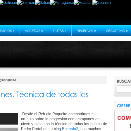
RVICIOS
»
ACCESOS
»
RUTAS
»
RESERVAS
»
SEGURIDAD
»
giopoqueira
Desde el Refugio Poqueira compartimos el
artículo sobre la progresión con crampones en
nieve y hielo con la técnica de todas las puntas de
Pedro Partal en su blog
Encorda2
, con muchos