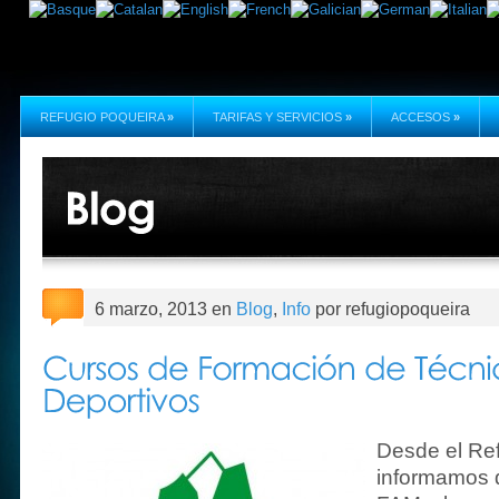
REFUGIO POQUEIRA
»
TARIFAS Y SERVICIOS
»
ACCESOS
»
6 marzo, 2013 en
Blog
,
Info
por refugiopoqueira
Desde el Re
informamos d