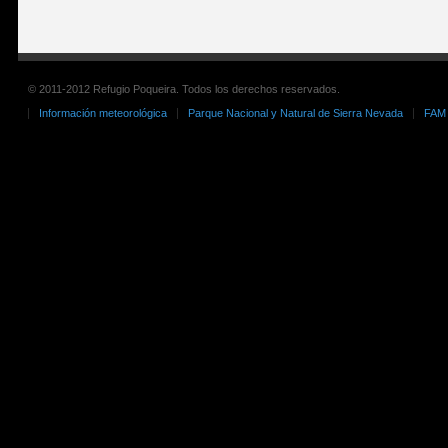
© 2011-2012 Refugio Poqueira. Todos los derechos reservados.
Información meteorológica
Parque Nacional y Natural de Sierra Nevada
FAM