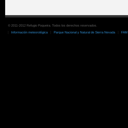
© 2011-2012 Refugio Poqueira. Todos los derechos reservados.
Información meteorológica
Parque Nacional y Natural de Sierra Nevada
FAM