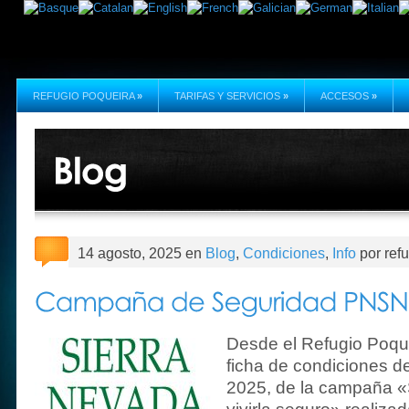
REFUGIO POQUEIRA
»
TARIFAS Y SERVICIOS
»
ACCESOS
»
14 agosto, 2025 en
Blog
,
Condiciones
,
Info
por ref
Desde el Refugio Poque
ficha de condiciones d
2025, de la campaña «