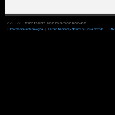
© 2011-2012 Refugio Poqueira. Todos los derechos reservados.
Información meteorológica
Parque Nacional y Natural de Sierra Nevada
FAM