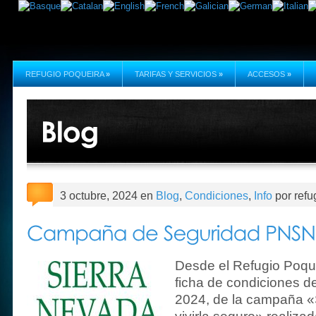
REFUGIO POQUEIRA
»
TARIFAS Y SERVICIOS
»
ACCESOS
»
3 octubre, 2024 en
Blog
,
Condiciones
,
Info
por refu
Desde el Refugio Poque
ficha de condiciones d
2024, de la campaña «