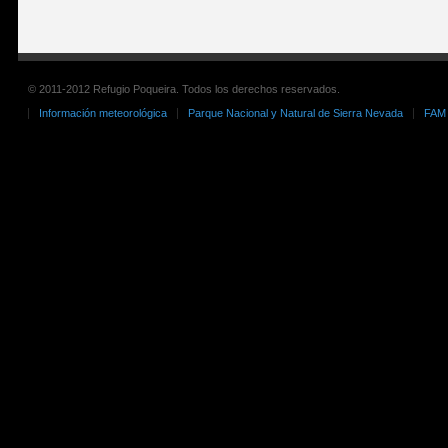
© 2011-2012 Refugio Poqueira. Todos los derechos reservados.
Información meteorológica
Parque Nacional y Natural de Sierra Nevada
FAM