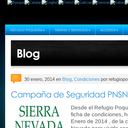
REFUGIO POQUEIRA
»
TARIFAS Y SERVICIOS
»
ACCESOS
»
30 enero, 2014 en
Blog
,
Condiciones
por refugiopo
Desde el Refugio Poqu
ficha de condiciones, 
Enero de 2014 , de la